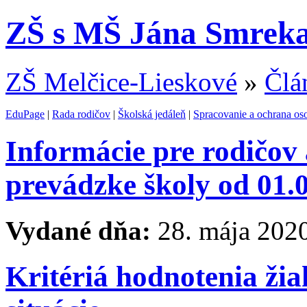
ZŠ s MŠ Jána Smreka
ZŠ Melčice-Lieskové
»
Člá
EduPage
|
Rada rodičov
|
Školská jedáleň
|
Spracovanie a ochrana os
Informácie pre rodičov 
prevádzke školy od 01.
Vydané dňa:
28. mája 202
Kritériá hodnotenia ži