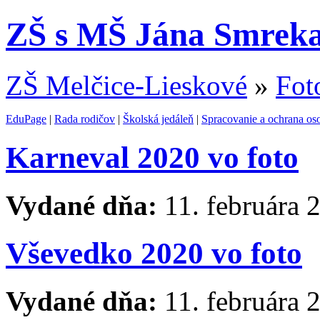
ZŠ s MŠ Jána Smreka
ZŠ Melčice-Lieskové
»
Fot
EduPage
|
Rada rodičov
|
Školská jedáleň
|
Spracovanie a ochrana os
Karneval 2020 vo foto
Vydané dňa:
11. februára 
Vševedko 2020 vo foto
Vydané dňa:
11. februára 