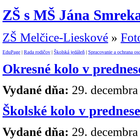
ZŠ s MŠ Jána Smreka
ZŠ Melčice-Lieskové
»
Fot
EduPage
|
Rada rodičov
|
Školská jedáleň
|
Spracovanie a ochrana os
Okresné kolo v prednes
Vydané dňa:
29. decembra
Školské kolo v prednes
Vydané dňa:
29. decembra